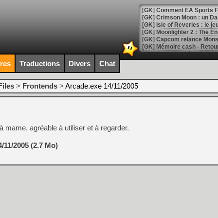
[GK] Comment EA Sports FC
[GK] Crimson Moon : un Dark
[GK] Isle of Reveries : le j
[GK] Moonlighter 2 : The En
[GK] Capcom relance Monste
ires
Traductions
Divers
Chat
[Mo5] Deux inédits du Virtu
[GK] Le beat'em up The Walk
iles
>
Frontends
>
Arcade.exe 14/11/2005
[GK] Endless Legend 2 : enf
à mame, agréable à utiliser et à regarder.
[LS] [PS5] Le WebKit Userl
/11/2005 (2.7 Mo)
[GK] Oubliez Crazy Taxi, S
[LS] [Switch] NSZ 5.0.0 es
[GK] No More Room in Hell 2
[GK] Un chatbot Atelier Ryz
[GK] Mémoire cash - Splatte