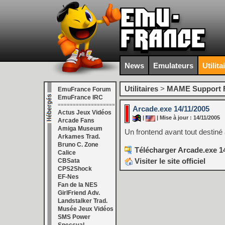
News
Emulateurs
Utilita
Utilitaires
>
MAME Support F
EmuFrance Forum
EmuFrance IRC
===================
Arcade.exe 14/11/2005
Actus Jeux Vidéos
|
| Mise à jour : 14/11/2005
Arcade Fans
Amiga Museum
Un frontend avant tout destiné 
Arkames Trad.
Bruno C. Zone
Télécharger Arcade.exe 14
Calice
Visiter le site officiel
CBSata
CPS2Shock
EF-Nes
Fan de la NES
GirlFriend Adv.
Landstalker Trad.
Musée Jeux Vidéos
SMS Power