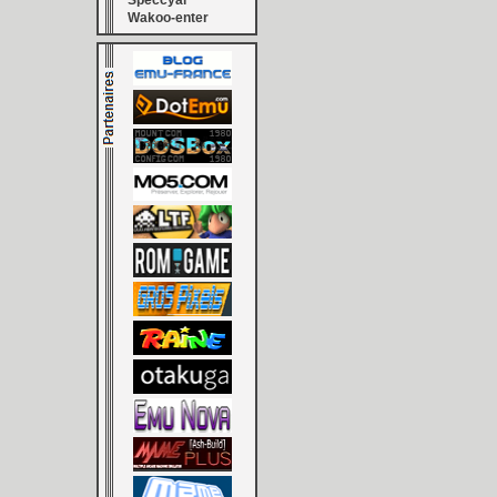
Speccyal
Wakoo-enter