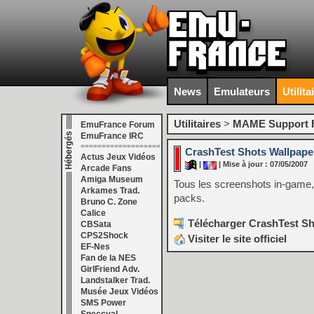
News
Emulateurs
Utilita
Utilitaires
>
MAME Support F
EmuFrance Forum
EmuFrance IRC
===================
CrashTest Shots Wallpape
Actus Jeux Vidéos
|
| Mise à jour : 07/05/2007
Arcade Fans
Amiga Museum
Tous les screenshots in-game, 
Arkames Trad.
packs.
Bruno C. Zone
Calice
Télécharger CrashTest Sh
CBSata
CPS2Shock
Visiter le site officiel
EF-Nes
Fan de la NES
GirlFriend Adv.
Landstalker Trad.
Musée Jeux Vidéos
SMS Power