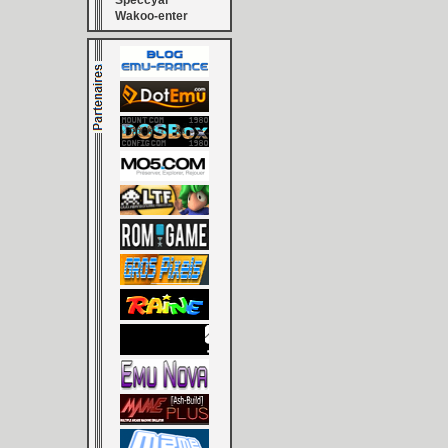
Speccyal
Wakoo-enter