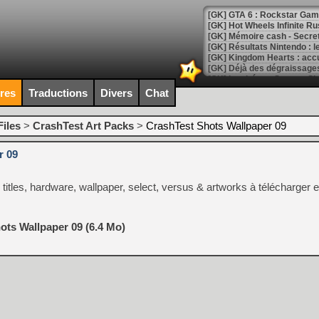
[GK] Hot Wheels Infinite Rus
[GK] Mémoire cash - Secret 
[GK] Résultats Nintendo : 
[GK] Déjà des dégraissage
[Mo5] Brickboy cherche à r
[GK] Minecraft et ses « Gra
ires
Traductions
Divers
Chat
[GK] Beast of Reincarnation
[GK] Ubisoft : fin de parti
iles
>
CrashTest Art Packs
>
CrashTest Shots Wallpaper 09
[GK] Mémoire cash - Metroid
[GK] Dan Houser (GTA) défe
r 09
[GK] Comment EA Sports FC
[GK] Crimson Moon : un Dark
[GK] Isle of Reveries : le j
titles, hardware, wallpaper, select, versus & artworks à télécharger e
[GK] Moonlighter 2 : The En
[GK] Capcom relance Monste
ots Wallpaper 09 (6.4 Mo)
[Mo5] Deux inédits du Virtu
[GK] Le beat'em up The Walk
[GK] Endless Legend 2 : enf