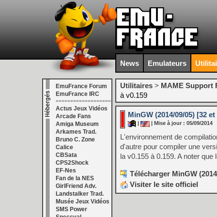
News
Emulateurs
Utilita
Utilitaires
>
MAME Support F
EmuFrance Forum
EmuFrance IRC
à v0.159
===================
Actus Jeux Vidéos
MinGW (2014/09/05) [32 et 
Arcade Fans
|
| Mise à jour : 05/09/2014
Amiga Museum
Arkames Trad.
L'environnement de compilatio
Bruno C. Zone
d'autre pour compiler une vers
Calice
CBSata
la v0.155 à 0.159. A noter que 
CPS2Shock
EF-Nes
Télécharger MinGW (2014/0
Fan de la NES
Visiter le site officiel
GirlFriend Adv.
Landstalker Trad.
Musée Jeux Vidéos
SMS Power