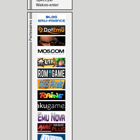
Speccyal
Wakoo-enter