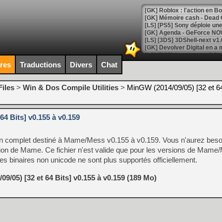
[GK] Roblox : l'action en B
[GK] Agenda - GeForce NOW
[GK] Devolver Digital en a 
[LS] [PS5] ps5-y2jb-autolo
ires
Traductions
Divers
Chat
[GK] Pourquoi Marvel Tokon 
[GK] Test : Restory : Chill
iles
>
Win & Dos Compile Utilities
>
MinGW (2014/09/05) [32 et 64
[GK] GTA 6 : Rockstar Games
[GK] Hot Wheels Infinite Rus
[GK] Mémoire cash - Secret 
[GK] Résultats Nintendo : 
64 Bits] v0.155 à v0.159
[GK] Déjà des dégraissage
n complet destiné à Mame/Mess v0.155 à v0.159. Vous n'aurez besoi
[Mo5] Brickboy cherche à r
ion de Mame. Ce fichier n'est valide que pour les versions de Mame/
[GK] Minecraft et ses « Gra
les binaires non unicode ne sont plus supportés officiellement.
[GK] Beast of Reincarnation
[GK] Ubisoft : fin de parti
9/05) [32 et 64 Bits] v0.155 à v0.159 (189 Mo)
[GK] Mémoire cash - Metroid
[GK] Dan Houser (GTA) défe
[GK] Comment EA Sports FC
[GK] Crimson Moon : un Dark
[GK] Isle of Reveries : le j
[GK] Moonlighter 2 : The En