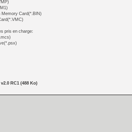
.VMP)
VM1)
n Memory Card(*.BIN)
 Card(*.VMC)
s pris en charge:
*.mcs)
ve(*.psx)
v2.0 RC1 (488 Ko)