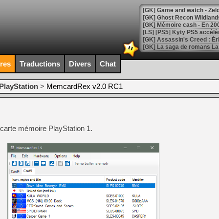
[Mo5] DOOM arrive en cart
[GK] Bethesda fête les 30 
ires
Traductions
Divers
Chat
[GK] Roblox : l'action en B
PlayStation
>
MemcardRex v2.0 RC1
[GK] Agenda - GeForce NOW
[GK] Devolver Digital en a 
[LS] [PS5] ps5-y2jb-autolo
e carte mémoire PlayStation 1.
[GK] Pourquoi Marvel Tokon 
[GK] Test : Restory : Chill
[GK] GTA 6 : Rockstar Games
[GK] Hot Wheels Infinite Rus
[GK] Mémoire cash - Secret 
[GK] Résultats Nintendo : 
[GK] Déjà des dégraissage
[Mo5] Brickboy cherche à r
[GK] Minecraft et ses « Gra