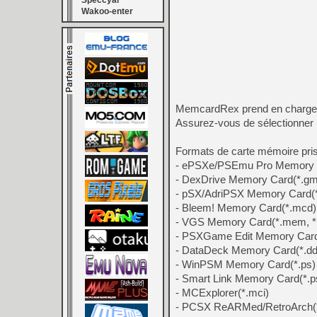
Speccyal
Wakoo-enter
MemcardRex prend en charge l
Assurez-vous de sélectionner 
Formats de carte mémoire pris
- ePSXe/PSEmu Pro Memory 
- DexDrive Memory Card(*.g
- pSX/AdriPSX Memory Card(*
- Bleem! Memory Card(*.mcd)
- VGS Memory Card(*.mem, *
- PSXGame Edit Memory Card
- DataDeck Memory Card(*.dd
- WinPSM Memory Card(*.ps)
- Smart Link Memory Card(*.
- MCExplorer(*.mci)
- PCSX ReARMed/RetroArch(