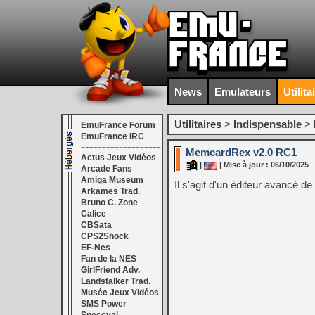
News
Emulateurs
Utilita
Utilitaires
>
Indispensable
>
EmuFrance Forum
EmuFrance IRC
===================
MemcardRex v2.0 RC1
Actus Jeux Vidéos
|
| Mise à jour : 06/10/2025
Arcade Fans
Amiga Museum
Il s'agit d'un éditeur avancé d
Arkames Trad.
Bruno C. Zone
Calice
CBSata
CPS2Shock
EF-Nes
Fan de la NES
GirlFriend Adv.
Landstalker Trad.
Musée Jeux Vidéos
SMS Power