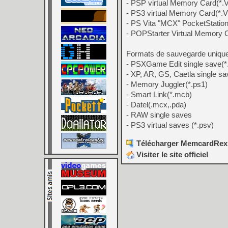
- PSP virtual Memory Card(*
- PS3 virtual Memory Card(*.
- PS Vita "MCX" PocketStatio
- POPStarter Virtual Memory
Formats de sauvegarde unique
- PSXGame Edit single save(
- XP, AR, GS, Caetla single sa
- Memory Juggler(*.ps1)
- Smart Link(*.mcb)
- Datel(.mcx,.pda)
- RAW single saves
- PS3 virtual saves (*.psv)
Télécharger MemcardRex 
Visiter le site officiel