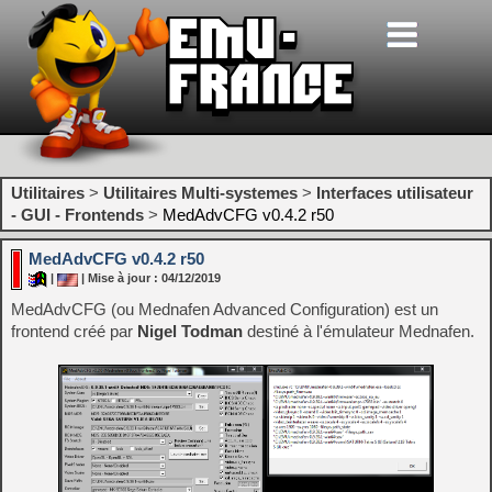
Utilitaires
>
Utilitaires Multi-systemes
>
Interfaces utilisateur
- GUI - Frontends
>
MedAdvCFG v0.4.2 r50
MedAdvCFG v0.4.2 r50
|
| Mise à jour : 04/12/2019
MedAdvCFG (ou Mednafen Advanced Configuration) est un
frontend créé par
Nigel Todman
destiné à l'émulateur Mednafen.