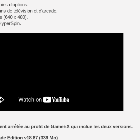
oins d'options.
[Mo5] Deux inédits du Virtu
ns de télévision et d'arcade.
[GK] Le beat'em up The Walk
e (640 x 480).
[GK] Endless Legend 2 : enf
HyperSpin.
[LS] [PS5] Le WebKit Userl
[GK] Oubliez Crazy Taxi, S
[LS] [Switch] NSZ 5.0.0 es
[GK] No More Room in Hell 2
[GK] Agenda - GeForce NOW
ment arrêtée au profit de GameEX qui inclue les deux versions.
e Edition v18.87 (339 Mo)