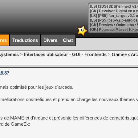
[GK] Devolver Digital en a 
[LS] [PS5] ps5-y2jb-autolo
[GK] Pourquoi Marvel Tokon 
[GK] Test : Restory : Chill
[GK] GTA 6 : Rockstar Games
ires
Traductions
Divers
Chat
[GK] Hot Wheels Infinite Rus
[GK] Mémoire cash - Secret 
[GK] Résultats Nintendo : 
-systemes
>
Interfaces utilisateur - GUI - Frontends
>
GameEx Arca
[GK] Déjà des dégraissage
[Mo5] Brickboy cherche à r
8.87
[GK] Minecraft et ses « Gra
[GK] Beast of Reincarnation
ais optimisé pour les jeux d'arcade.
[GK] Ubisoft : fin de parti
[GK] Mémoire cash - Metroid
s améliorations cosmétiques et prend en charge les nouveaux thèmes 
[GK] Dan Houser (GTA) défe
[GK] Comment EA Sports FC
[GK] Crimson Moon : un Dark
[GK] Isle of Reveries : le j
s de MAME et d'arcade et présente les différences de caractéristiqu
[GK] Moonlighter 2 : The En
[GK] Capcom relance Monste
dard de GameEx: