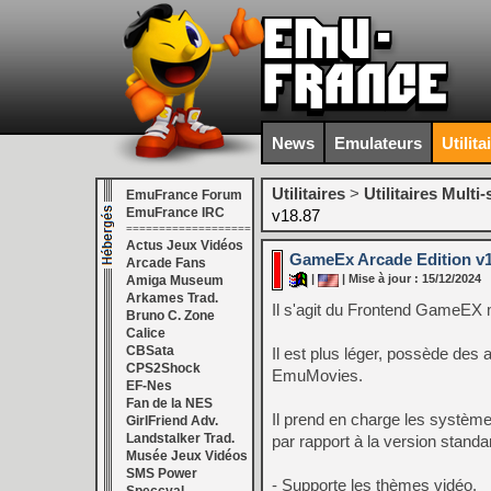
News
Emulateurs
Utilita
Utilitaires
>
Utilitaires Multi
EmuFrance Forum
EmuFrance IRC
v18.87
===================
Actus Jeux Vidéos
GameEx Arcade Edition v1
Arcade Fans
|
| Mise à jour : 15/12/2024
Amiga Museum
Arkames Trad.
Il s'agit du Frontend GameEX m
Bruno C. Zone
Calice
CBSata
Il est plus léger, possède de
CPS2Shock
EmuMovies.
EF-Nes
Fan de la NES
Il prend en charge les système
GirlFriend Adv.
Landstalker Trad.
par rapport à la version stan
Musée Jeux Vidéos
SMS Power
- Supporte les thèmes vidéo.