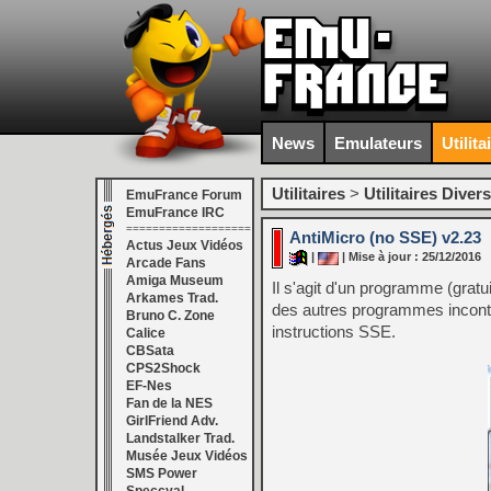
News
Emulateurs
Utilita
Utilitaires
>
Utilitaires Divers
EmuFrance Forum
EmuFrance IRC
===================
AntiMicro (no SSE) v2.23
Actus Jeux Vidéos
|
| Mise à jour : 25/12/2016
Arcade Fans
Amiga Museum
Il s'agit d'un programme (gratu
Arkames Trad.
des autres programmes incontou
Bruno C. Zone
instructions SSE.
Calice
CBSata
CPS2Shock
EF-Nes
Fan de la NES
GirlFriend Adv.
Landstalker Trad.
Musée Jeux Vidéos
SMS Power