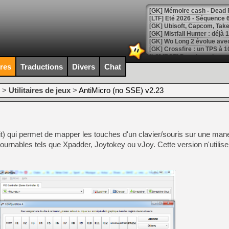
[LTF] Eté 2026 - Séquence 
[GK] Mistfall Hunter : déjà 
[GK] Wo Long 2 évolue avec
[GK] Crossfire : un TPS à 100
[LS] [PS5] Premiers signes 
ires
Traductions
Divers
Chat
>
Utilitaires de jeux
>
AntiMicro (no SSE) v2.23
[Mo5] DOOM arrive en cart
[GK] Bethesda fête les 30 
[GK] Roblox : l'action en B
it) qui permet de mapper les touches d'un clavier/souris sur une manet
rnables tels que Xpadder, Joytokey ou vJoy. Cette version n'utilise
[GK] Agenda - GeForce NOW
[GK] Devolver Digital en a 
[LS] [PS5] ps5-y2jb-autolo
[GK] Pourquoi Marvel Tokon 
[GK] Test : Restory : Chill
[GK] GTA 6 : Rockstar Games
[GK] Hot Wheels Infinite Rus
[GK] Mémoire cash - Secret 