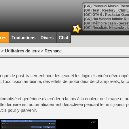
[GK] Pourquoi Marvel Tokon 
[GK] Test : Restory : Chill
[GK] GTA 6 : Rockstar Games
[GK] Hot Wheels Infinite Rus
[GK] Mémoire cash - Secret 
[GK] Résultats Nintendo : 
[GK] Déjà des dégraissage
ires
Traductions
Divers
Chat
[Mo5] Brickboy cherche à r
[GK] Minecraft et ses « Gra
>
Utilitaires de jeux
>
Reshade
[GK] Beast of Reincarnation
[GK] Ubisoft : fin de parti
[GK] Mémoire cash - Metroid
[GK] Dan Houser (GTA) défe
que de post-traitement pour les jeux et les logiciels vidéo développé
[GK] Comment EA Sports FC
[GK] Crimson Moon : un Dark
c l'occlusion ambiante, des effets de profondeur de champ réels, la c
[GK] Isle of Reveries : le j
[GK] Moonlighter 2 : The En
[GK] Capcom relance Monste
atisé et générique d'accéder à la fois à la couleur de l'image et a
tte dernière est automatiquement désactivée pendant le multijoueur p
utils pour y parvenir.
[Mo5] Deux inédits du Virtu
[GK] Le beat'em up The Walk
[GK] Endless Legend 2 : enf