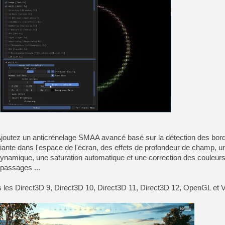
[LS] [PS5] Le WebKit Userl
[GK] Oubliez Crazy Taxi, S
[LS] [Switch] NSZ 5.0.0 es
[GK] No More Room in Hell 2
[GK] Un chatbot Atelier Ryz
[GK] Mémoire cash - Splatte
[GK] Nvidia : le prix des 
[GK] Suikoden Star Leap : 
 ! Ajoutez un anticrénelage SMAA avancé basé sur la détection des bord
ante dans l'espace de l'écran, des effets de profondeur de champ, u
[Mo5] La mini borne d’arc
dynamique, une saturation automatique et une correction des couleurs
-passages ...
les Direct3D 9, Direct3D 10, Direct3D 11, Direct3D 12, OpenGL et V