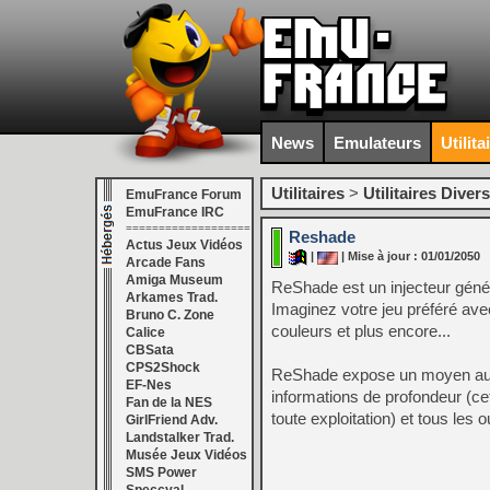
News
Emulateurs
Utilita
Utilitaires
>
Utilitaires Divers
EmuFrance Forum
EmuFrance IRC
===================
Reshade
Actus Jeux Vidéos
|
| Mise à jour : 01/01/2050
Arcade Fans
Amiga Museum
ReShade est un injecteur généri
Arkames Trad.
Imaginez votre jeu préféré ave
Bruno C. Zone
couleurs et plus encore...
Calice
CBSata
CPS2Shock
ReShade expose un moyen autom
EF-Nes
informations de profondeur (ce
Fan de la NES
toute exploitation) et tous les o
GirlFriend Adv.
Landstalker Trad.
Musée Jeux Vidéos
SMS Power