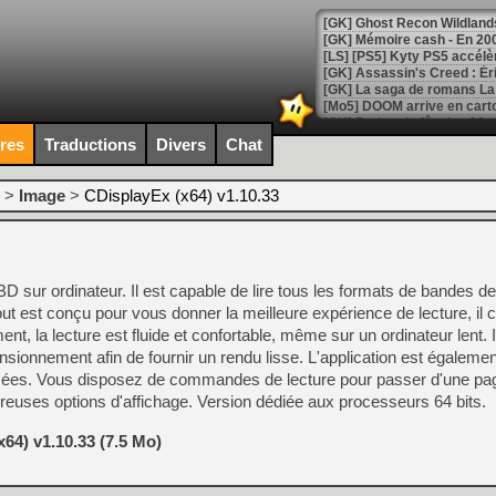
[Mo5] DOOM arrive en cart
[GK] Bethesda fête les 30 
[GK] Roblox : l'action en B
ires
Traductions
Divers
Chat
[GK] Agenda - GeForce NOW
>
Image
>
CDisplayEx (x64) v1.10.33
[GK] Devolver Digital en a 
[LS] [PS5] ps5-y2jb-autolo
D sur ordinateur. Il est capable de lire tous les formats de bandes d
[GK] Pourquoi Marvel Tokon 
[GK] Test : Restory : Chill
ut est conçu pour vous donner la meilleure expérience de lecture, il 
[GK] GTA 6 : Rockstar Games
 la lecture est fluide et confortable, même sur un ordinateur lent. Il
[GK] Hot Wheels Infinite Rus
sionnement afin de fournir un rendu lisse. L'application est égalem
[GK] Mémoire cash - Secret 
[GK] Résultats Nintendo : 
sées. Vous disposez de commandes de lecture pour passer d'une page
euses options d'affichage. Version dédiée aux processeurs 64 bits.
[GK] Déjà des dégraissage
[Mo5] Brickboy cherche à r
64) v1.10.33 (7.5 Mo)
[GK] Minecraft et ses « Gra
[GK] Beast of Reincarnation