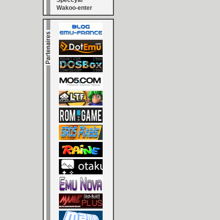
Speccyal
Wakoo-enter