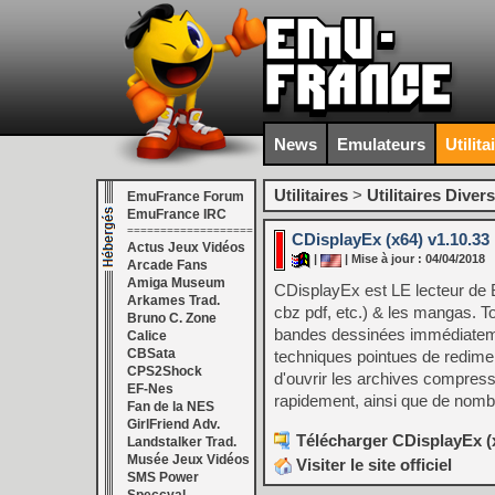
News
Emulateurs
Utilita
Utilitaires
>
Utilitaires Divers
EmuFrance Forum
EmuFrance IRC
===================
CDisplayEx (x64) v1.10.33
Actus Jeux Vidéos
|
| Mise à jour : 04/04/2018
Arcade Fans
Amiga Museum
CDisplayEx est LE lecteur de B
Arkames Trad.
cbz pdf, etc.) & les mangas. To
Bruno C. Zone
bandes dessinées immédiatement,
Calice
CBSata
techniques pointues de redimen
CPS2Shock
d'ouvrir les archives compres
EF-Nes
rapidement, ainsi que de nombr
Fan de la NES
GirlFriend Adv.
Télécharger CDisplayEx (x
Landstalker Trad.
Musée Jeux Vidéos
Visiter le site officiel
SMS Power