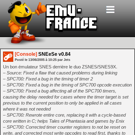
[Console]
SNEeSe v0.84
Posté le
13/06/2005
à
10:25
par Jets
Un bon émulateur SNES derrière le duo ZSNES/SNES9X.
– Source: Fixed a flaw that caused problems during linking
– SPC700: Fixed a bug in the timing of timer 2
– SPC700: Fixed a bug in the timing of SPC700 opcode execution
– SPC700: Fixed a bug affecting all of the SPC700 timers,
causing the delay needed for cases where the timer target is set
previous to the current position to only be applied in all cases
where it was not needed
– SPC700: Rewrote entire core, replacing it with a cycle-based
core written in C; helps Tales of Phantasia and games by Enix
– SPC700: Corrected timer counter registers to not be reset on
write, and corrected most write opcodes to read first, thanks to