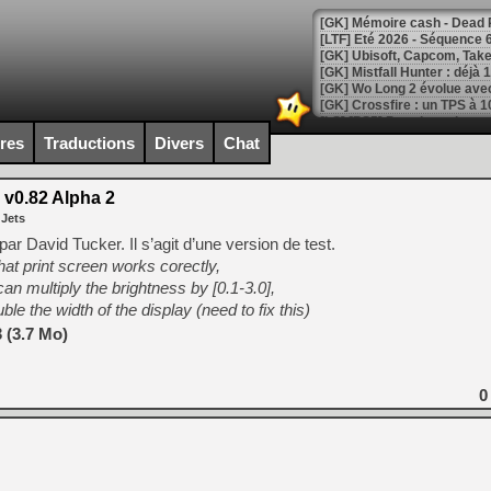
[LTF] Eté 2026 - Séquence 
[GK] Mistfall Hunter : déjà 
[GK] Wo Long 2 évolue avec
[GK] Crossfire : un TPS à 100
[LS] [PS5] Premiers signes 
ires
Traductions
Divers
Chat
 v0.82 Alpha 2
 Jets
[Mo5] DOOM arrive en cart
ar David Tucker. Il s’agit d’une version de test.
[GK] Bethesda fête les 30 
that print screen works corectly,
[GK] Roblox : l'action en B
n multiply the brightness by [0.1-3.0],
le the width of the display (need to fix this)
[GK] Agenda - GeForce NOW
 (3.7 Mo)
[GK] Devolver Digital en a 
[LS] [PS5] ps5-y2jb-autolo
0
[GK] Pourquoi Marvel Tokon 
[GK] Test : Restory : Chill
[GK] GTA 6 : Rockstar Games
[GK] Hot Wheels Infinite Rus
[GK] Mémoire cash - Secret 