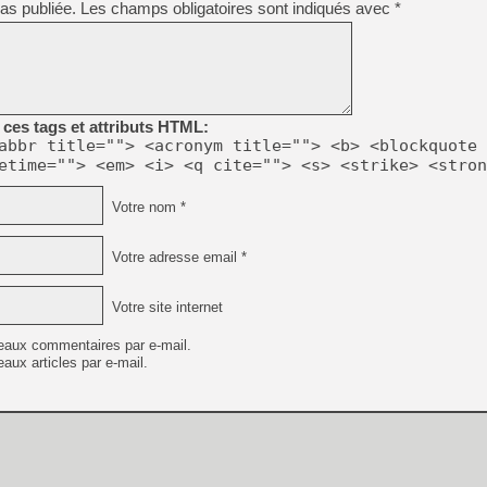
as publiée.
Les champs obligatoires sont indiqués avec
*
[GK] Résultats Nintendo : 
[GK] Déjà des dégraissage
[Mo5] Brickboy cherche à r
[GK] Minecraft et ses « Gra
[GK] Beast of Reincarnation
ces tags et attributs HTML:
[GK] Ubisoft : fin de parti
abbr title=""> <acronym title=""> <b> <blockquote 
[GK] Mémoire cash - Metroid
etime=""> <em> <i> <q cite=""> <s> <strike> <stron
[GK] Dan Houser (GTA) défe
[GK] Comment EA Sports FC
[GK] Crimson Moon : un Dark
Votre nom *
[GK] Isle of Reveries : le j
[GK] Moonlighter 2 : The En
[GK] Capcom relance Monste
Votre adresse email *
Votre site internet
[GK] Guillermo del Toro ado
eaux commentaires par e-mail.
aux articles par e-mail.