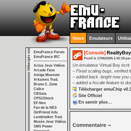
News
Emulateurs
Utilita
EmuFrance Forum
[Console]
RealityBoy
EmuFrance IRC
Posté le
17/06/2005
à
02:18
par
===================
Un émulateur Virtual Boy écrit p
Actus Jeux Vidéos
Arcade Fans
– Fixed scaling bugs, verified 
Amiga Museum
– added back -bright now you ca
Arkames Trad.
– added a hscale feature to doub
Bruno C. Zone
Télécharger emuChip v0.3
Calice
CBSata
Site Officiel
CPS2Shock
En savoir plus…
EF-Nes
Fan de la NES
GirlFriend Adv.
Landstalker Trad.
Musée Jeux Vidéos
Commentaire ¬
SMS Power