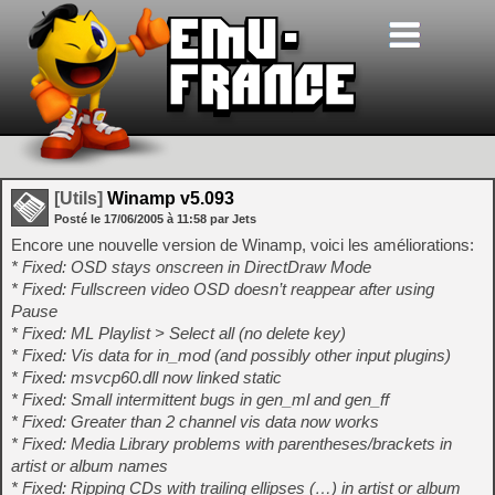
[Utils]
Winamp v5.093
Posté le
17/06/2005
à
11:58
par Jets
Encore une nouvelle version de Winamp, voici les améliorations:
* Fixed: OSD stays onscreen in DirectDraw Mode
* Fixed: Fullscreen video OSD doesn’t reappear after using
Pause
* Fixed: ML Playlist > Select all (no delete key)
* Fixed: Vis data for in_mod (and possibly other input plugins)
* Fixed: msvcp60.dll now linked static
* Fixed: Small intermittent bugs in gen_ml and gen_ff
* Fixed: Greater than 2 channel vis data now works
* Fixed: Media Library problems with parentheses/brackets in
artist or album names
* Fixed: Ripping CDs with trailing ellipses (…) in artist or album