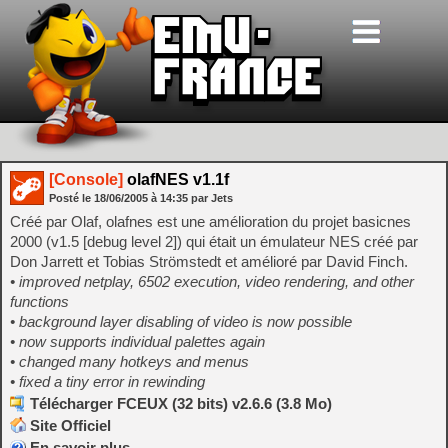
[Console]
olafNES v1.1f
Posté le
18/06/2005
à
14:35
par Jets
Créé par Olaf, olafnes est une amélioration du projet basicnes
2000 (v1.5 [debug level 2]) qui était un émulateur NES créé par
Don Jarrett et Tobias Strömstedt et amélioré par David Finch.
• improved netplay, 6502 execution, video rendering, and other
functions
• background layer disabling of video is now possible
• now supports individual palettes again
• changed many hotkeys and menus
• fixed a tiny error in rewinding
Télécharger FCEUX (32 bits) v2.6.6 (3.8 Mo)
Site Officiel
En savoir plus…