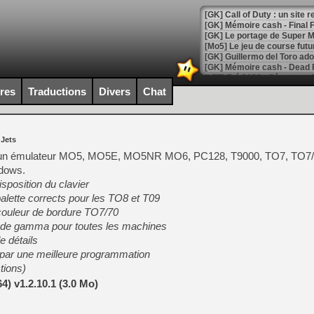
[GK] Le portage de Super M
[Mo5] Le jeu de course fut
[GK] Guillermo del Toro ado
[LTF] Eté 2026 - Séquence 
ires
Traductions
Divers
Chat
[GK] Mistfall Hunter : déjà 
[GK] Wo Long 2 évolue avec
[GK] Crossfire : un TPS à 100
[LS] [PS5] Premiers signes 
 Jets
ci un émulateur MO5, MO5E, MO5NR MO6, PC128, T9000, TO7, TO7/
dows.
disposition du clavier
lette corrects pour les TO8 et T09
[Mo5] DOOM arrive en cart
 couleur de bordure TO7/70
[GK] Bethesda fête les 30 
on de gamma pour toutes les machines
[GK] Roblox : l'action en B
 détails
par une meilleure programmation
[GK] Agenda - GeForce NOW
ctions)
[GK] Devolver Digital en a 
) v1.2.10.1 (3.0 Mo)
[LS] [PS5] ps5-y2jb-autolo