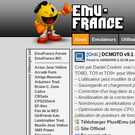
News
Emulateurs
Utilita
EmuFrance Forum
[Ordi.]
DCMOTO v9.1
EmuFrance IRC
Posté le
24/06/2005
à
22:49
par
===================
Créé par Daniel Coulom voi
Actus Jeux Vidéos
Arcade Fans
TO8D, TO9 et TO9+ pour Win
Amiga Museum
– L’utilisateur peut modifier la 
Arkames Trad.
– Sauvegarde et chargement pa
Bruno C. Zone
– Correction d’un bug dans la
Calice
CBSata
– Amélioration de la correcti
CPS2Shock
– Nombreuses améliorations de
EF-Nes
– Optimisation du temps CPU 
Fan de la NES
(utilisation de pointeurs de fon
GirlFriend Adv.
Landstalker Trad.
Télécharger Plus4Emu (x64
Musée Jeux Vidéos
Site Officiel
SMS Power