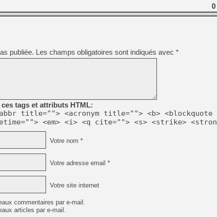
[GK] Pourquoi Marvel Tokon 
0
[GK] Test : Restory : Chill
[GK] GTA 6 : Rockstar Games
[GK] Hot Wheels Infinite Rus
[GK] Mémoire cash - Secret 
[GK] Résultats Nintendo : 
as publiée.
Les champs obligatoires sont indiqués avec
*
[GK] Déjà des dégraissage
[Mo5] Brickboy cherche à r
[GK] Minecraft et ses « Gra
[GK] Beast of Reincarnation
[GK] Ubisoft : fin de parti
ces tags et attributs HTML:
[GK] Mémoire cash - Metroid
abbr title=""> <acronym title=""> <b> <blockquote 
[GK] Dan Houser (GTA) défe
[GK] Comment EA Sports FC
etime=""> <em> <i> <q cite=""> <s> <strike> <stron
[GK] Crimson Moon : un Dark
[GK] Isle of Reveries : le j
Votre nom *
[GK] Moonlighter 2 : The En
Votre adresse email *
Votre site internet
eaux commentaires par e-mail.
aux articles par e-mail.