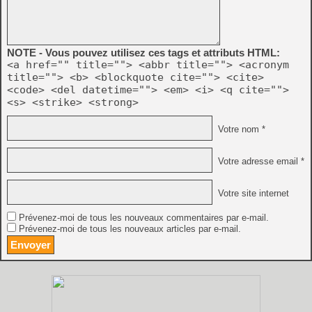
NOTE - Vous pouvez utilisez ces tags et attributs HTML:
<a href="" title=""> <abbr title=""> <acronym
title=""> <b> <blockquote cite=""> <cite>
<code> <del datetime=""> <em> <i> <q cite="">
<s> <strike> <strong>
Votre nom *
Votre adresse email *
Votre site internet
Prévenez-moi de tous les nouveaux commentaires par e-mail.
Prévenez-moi de tous les nouveaux articles par e-mail.