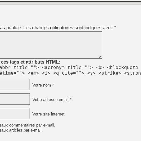
[LS] [PS5] Le WebKit Userl
as publiée.
Les champs obligatoires sont indiqués avec
*
[GK] Oubliez Crazy Taxi, S
[LS] [Switch] NSZ 5.0.0 es
[GK] No More Room in Hell 2
ces tags et attributs HTML:
[GK] Un chatbot Atelier Ryz
abbr title=""> <acronym title=""> <b> <blockquote 
etime=""> <em> <i> <q cite=""> <s> <strike> <stron
[GK] Mémoire cash - Splatte
[GK] Nvidia : le prix des 
[GK] Suikoden Star Leap : 
Votre nom *
[Mo5] La mini borne d’arc
Votre adresse email *
Votre site internet
eaux commentaires par e-mail.
aux articles par e-mail.