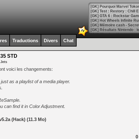
[GK] Pourquoi Marvel Tokon 
[GK] Test : Restory : Chill
[GK] GTA 6 : Rockstar Games
[GK] Hot Wheels Infinite Rus
[GK] Mémoire cash - Secret 
[GK] Résultats Nintendo : 
[GK] Déjà des dégraissage
ires
Traductions
Divers
Chat
[Mo5] Brickboy cherche à r
[GK] Minecraft et ses « Gra
.35 STD
 Jets
[GK] Beast of Reincarnation
[GK] Ubisoft : fin de parti
nt voici les changements:
[GK] Mémoire cash - Metroid
[GK] Dan Houser (GTA) défe
ust as a playlist of a media player.
[GK] Comment EA Sports FC
[GK] Crimson Moon : un Dark
s.
[GK] Isle of Reveries : le j
[GK] Moonlighter 2 : The En
XReSample.
[GK] Capcom relance Monste
can find it in Color Adjustment.
.2a (Hack) (11.3 Mo)
[Mo5] Deux inédits du Virtu
[GK] Le beat'em up The Walk
0
[GK] Endless Legend 2 : enf