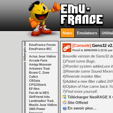
News
Emulateurs
Utilita
EmuFrance Forum
[Console]
Gens32 v2
EmuFrance IRC
Posté le
28/06/2005
à
22:51
par
===================
Bouvelle version de Gens32 do
Actus Jeux Vidéos
Arcade Fans
1)Fixed some Bugs.
Amiga Museum
2)Romlist system added,use it j
Arkames Trad.
3)Rewrote some Sound Mixer
Bruno C. Zone
4)Rewrote monitor filter.
Calice
CBSata
5)Added a new filter called 2
CPS2Shock
6)Option of Hue came back.You 
EF-Nes
7)Find more yourself.
Fan de la NES
Télécharger NeoRAGE X v5
GirlFriend Adv.
Landstalker Trad.
Site Officiel
Musée Jeux Vidéos
En savoir plus…
SMS Power