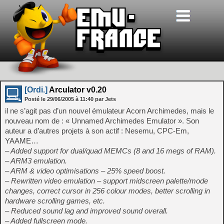
[Ordi.]
Arculator v0.20
Posté le
29/06/2005
à
11:40
par Jets
il ne s’agit pas d’un nouvel émulateur Acorn Archimedes, mais le
nouveau nom de : « Unnamed Archimedes Emulator ». Son
auteur a d’autres projets à son actif : Nesemu, CPC-Em,
YAAME…
– Added support for dual/quad MEMCs (8 and 16 megs of RAM).
– ARM3 emulation.
– ARM & video optimisations – 25% speed boost.
– Rewritten video emulation – support midscreen palette/mode
changes, correct cursor in 256 colour modes, better scrolling in
hardware scrolling games, etc.
– Reduced sound lag and improved sound overall.
– Added fullscreen mode.