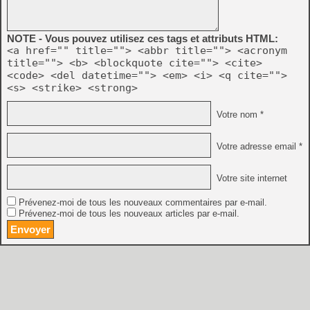
NOTE - Vous pouvez utilisez ces tags et attributs HTML:
<a href="" title=""> <abbr title=""> <acronym
title=""> <b> <blockquote cite=""> <cite>
<code> <del datetime=""> <em> <i> <q cite="">
<s> <strike> <strong>
Votre nom *
Votre adresse email *
Votre site internet
Prévenez-moi de tous les nouveaux commentaires par e-mail.
Prévenez-moi de tous les nouveaux articles par e-mail.