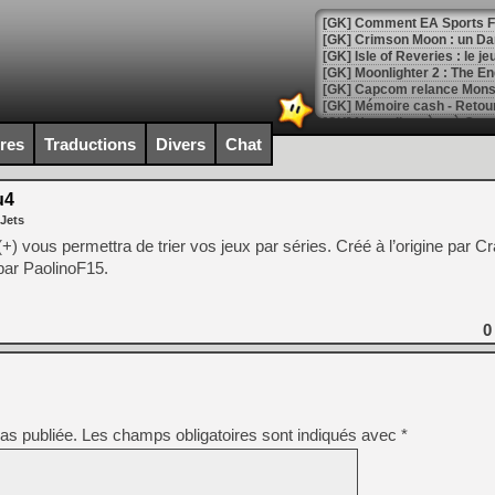
[GK] Comment EA Sports FC
[GK] Crimson Moon : un Dark
[GK] Isle of Reveries : le j
[GK] Moonlighter 2 : The En
[GK] Capcom relance Monste
ires
Traductions
Divers
Chat
[Mo5] Deux inédits du Virtu
[GK] Le beat'em up The Walk
u4
 Jets
[GK] Endless Legend 2 : enf
) vous permettra de trier vos jeux par séries. Créé à l’origine par C
 par PaolinoF15.
[LS] [PS5] Le WebKit Userl
0
[GK] Oubliez Crazy Taxi, S
[LS] [Switch] NSZ 5.0.0 es
as publiée.
Les champs obligatoires sont indiqués avec
*
[GK] No More Room in Hell 2
[GK] Un chatbot Atelier Ryz
[GK] Mémoire cash - Splatte