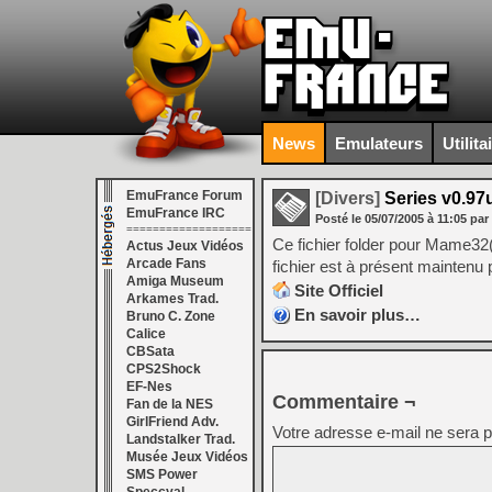
News
Emulateurs
Utilita
EmuFrance Forum
[Divers]
Series v0.97
EmuFrance IRC
Posté le
05/07/2005
à
11:05
par
===================
Ce fichier folder pour Mame32(+
Actus Jeux Vidéos
Arcade Fans
fichier est à présent maintenu
Amiga Museum
Site Officiel
Arkames Trad.
En savoir plus…
Bruno C. Zone
Calice
CBSata
CPS2Shock
EF-Nes
Commentaire ¬
Fan de la NES
GirlFriend Adv.
Votre adresse e-mail ne sera p
Landstalker Trad.
Musée Jeux Vidéos
SMS Power