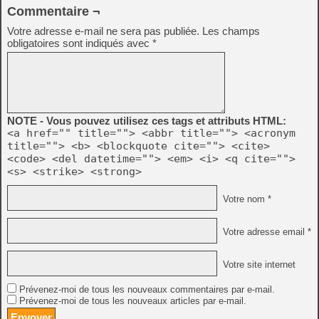
Commentaire ¬
Votre adresse e-mail ne sera pas publiée.
Les champs
obligatoires sont indiqués avec
*
NOTE - Vous pouvez utilisez ces tags et attributs HTML:
<a href="" title=""> <abbr title=""> <acronym
title=""> <b> <blockquote cite=""> <cite>
<code> <del datetime=""> <em> <i> <q cite="">
<s> <strike> <strong>
Votre nom *
Votre adresse email *
Votre site internet
Prévenez-moi de tous les nouveaux commentaires par e-mail.
Prévenez-moi de tous les nouveaux articles par e-mail.