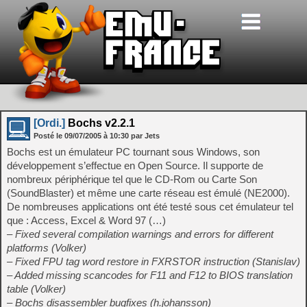
[Ordi.]
Bochs v2.2.1
Posté le
09/07/2005
à
10:30
par Jets
Bochs est un émulateur PC tournant sous Windows, son
développement s’effectue en Open Source. Il supporte de
nombreux périphérique tel que le CD-Rom ou Carte Son
(SoundBlaster) et même une carte réseau est émulé (NE2000).
De nombreuses applications ont été testé sous cet émulateur tel
que : Access, Excel & Word 97 (…)
– Fixed several compilation warnings and errors for different
platforms (Volker)
– Fixed FPU tag word restore in FXRSTOR instruction (Stanislav)
– Added missing scancodes for F11 and F12 to BIOS translation
table (Volker)
– Bochs disassembler bugfixes (h.johansson)