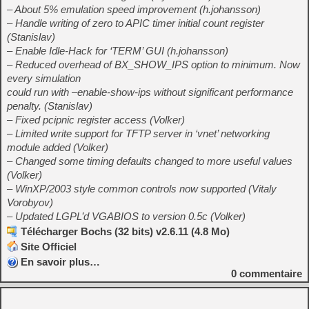
– About 5% emulation speed improvement (h.johansson)
– Handle writing of zero to APIC timer initial count register
(Stanislav)
– Enable Idle-Hack for ‘TERM’ GUI (h.johansson)
– Reduced overhead of BX_SHOW_IPS option to minimum. Now
every simulation
could run with –enable-show-ips without significant performance
penalty. (Stanislav)
– Fixed pcipnic register access (Volker)
– Limited write support for TFTP server in ‘vnet’ networking
module added (Volker)
– Changed some timing defaults changed to more useful values
(Volker)
– WinXP/2003 style common controls now supported (Vitaly
Vorobyov)
– Updated LGPL’d VGABIOS to version 0.5c (Volker)
Télécharger Bochs (32 bits) v2.6.11 (4.8 Mo)
Site Officiel
En savoir plus…
0
commentaire