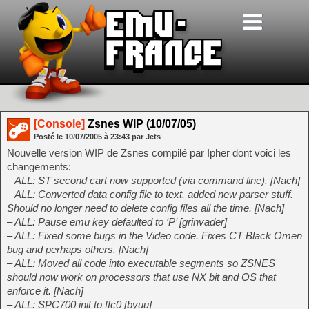
[Console]
Zsnes WIP (10/07/05)
Posté le
10/07/2005
à
23:43
par Jets
Nouvelle version WIP de Zsnes compilé par Ipher dont voici les
changements:
– ALL: ST second cart now supported (via command line). [Nach]
– ALL: Converted data config file to text, added new parser stuff.
Should no longer need to delete config files all the time. [Nach]
– ALL: Pause emu key defaulted to ‘P’ [grinvader]
– ALL: Fixed some bugs in the Video code. Fixes CT Black Omen
bug and perhaps others. [Nach]
– ALL: Moved all code into executable segments so ZSNES
should now work on processors that use NX bit and OS that
enforce it. [Nach]
– ALL: SPC700 init to ffc0 [byuu]