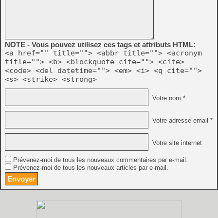
NOTE - Vous pouvez utilisez ces tags et attributs HTML:
<a href="" title=""> <abbr title=""> <acronym
title=""> <b> <blockquote cite=""> <cite>
<code> <del datetime=""> <em> <i> <q cite="">
<s> <strike> <strong>
Votre nom *
Votre adresse email *
Votre site internet
Prévenez-moi de tous les nouveaux commentaires par e-mail.
Prévenez-moi de tous les nouveaux articles par e-mail.