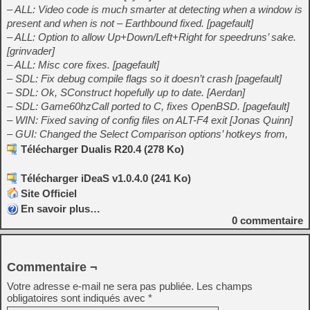
– ALL: Video code is much smarter at detecting when a window is
present and when is not – Earthbound fixed. [pagefault]
– ALL: Option to allow Up+Down/Left+Right for speedruns’ sake.
[grinvader]
– ALL: Misc core fixes. [pagefault]
– SDL: Fix debug compile flags so it doesn’t crash [pagefault]
– SDL: Ok, SConstruct hopefully up to date. [Aerdan]
– SDL: Game60hzCall ported to C, fixes OpenBSD. [pagefault]
– WIN: Fixed saving of config files on ALT-F4 exit [Jonas Quinn]
– GUI: Changed the Select Comparison options’ hotkeys from,
Télécharger Dualis R20.4 (278 Ko)
Télécharger iDeaS v1.0.4.0 (241 Ko)
Site Officiel
En savoir plus…
0
commentaire
Commentaire ¬
Votre adresse e-mail ne sera pas publiée.
Les champs
obligatoires sont indiqués avec
*