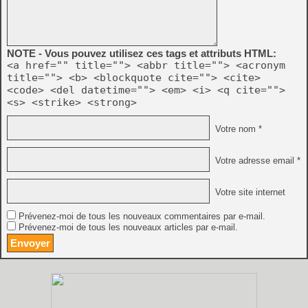
NOTE - Vous pouvez utilisez ces tags et attributs HTML:
<a href="" title=""> <abbr title=""> <acronym
title=""> <b> <blockquote cite=""> <cite>
<code> <del datetime=""> <em> <i> <q cite="">
<s> <strike> <strong>
Votre nom *
Votre adresse email *
Votre site internet
Prévenez-moi de tous les nouveaux commentaires par e-mail.
Prévenez-moi de tous les nouveaux articles par e-mail.