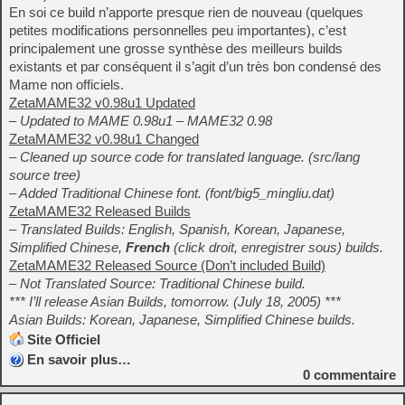
En soi ce build n’apporte presque rien de nouveau (quelques
petites modifications personnelles peu importantes), c’est
principalement une grosse synthèse des meilleurs builds
existants et par conséquent il s’agit d’un très bon condensé des
Mame non officiels.
ZetaMAME32 v0.98u1 Updated
– Updated to MAME 0.98u1 – MAME32 0.98
ZetaMAME32 v0.98u1 Changed
– Cleaned up source code for translated language. (src/lang
source tree)
– Added Traditional Chinese font. (font/big5_mingliu.dat)
ZetaMAME32 Released Builds
– Translated Builds: English, Spanish, Korean, Japanese,
Simplified Chinese,
French
(click droit, enregistrer sous) builds.
ZetaMAME32 Released Source (Don’t included Build)
– Not Translated Source: Traditional Chinese build.
*** I’ll release Asian Builds, tomorrow. (July 18, 2005) ***
Asian Builds: Korean, Japanese, Simplified Chinese builds.
Site Officiel
En savoir plus…
0
commentaire