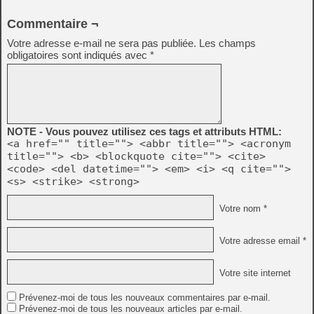
Commentaire ¬
Votre adresse e-mail ne sera pas publiée.
Les champs
obligatoires sont indiqués avec
*
NOTE - Vous pouvez utilisez ces tags et attributs HTML:
<a href="" title=""> <abbr title=""> <acronym
title=""> <b> <blockquote cite=""> <cite>
<code> <del datetime=""> <em> <i> <q cite="">
<s> <strike> <strong>
Votre nom *
Votre adresse email *
Votre site internet
Prévenez-moi de tous les nouveaux commentaires par e-mail.
Prévenez-moi de tous les nouveaux articles par e-mail.