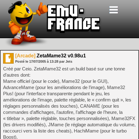
[Arcade]
ZetaMame32 v0.98u1
Posté le
17/07/2005
à
13:28
par Jets
Créé par Ceio. ZetaMame32 est un build basé sur une tonne
d’autres dont:
Mame officiel (pour le code), Mame32 (pour le GUI),
AdvanceMame (pour les améliorations de l’image), Mame32
Plus! (pour l’interface transparente pendant le jeu, les
améliorations de l’image, palette réglable, le « confirm quit », les
réglages personnalisés des touches), CANAME (pour les
commandes d’affichages, l’autofire, l’affichage de l’heure, la
« titlebar », palette réglable, touches personnalisées), Mame32FX
(les drivers modifiés), JMame (le réglage automatique du volume,
raccourci vers la liste des cheats), HachiMame (pour le turbo
Boost).