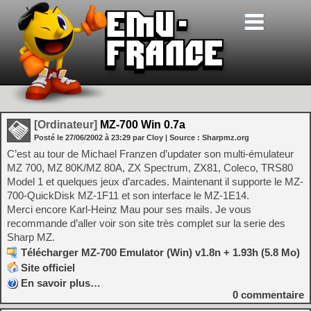
[Ordinateur]
MZ-700 Win 0.7a
Posté le
27/06/2002
à
23:29
par Cloy
| Source :
Sharpmz.org
C’est au tour de Michael Franzen d’updater son multi-émulateur
MZ 700, MZ 80K/MZ 80A, ZX Spectrum, ZX81, Coleco, TRS80
Model 1 et quelques jeux d’arcades. Maintenant il supporte le MZ-
700-QuickDisk MZ-1F11 et son interface le MZ-1E14.
Merci encore Karl-Heinz Mau pour ses mails. Je vous
recommande d’aller voir son site très complet sur la serie des
Sharp MZ.
Télécharger MZ-700 Emulator (Win) v1.8n + 1.93h (5.8 Mo)
Site officiel
En savoir plus…
0
commentaire