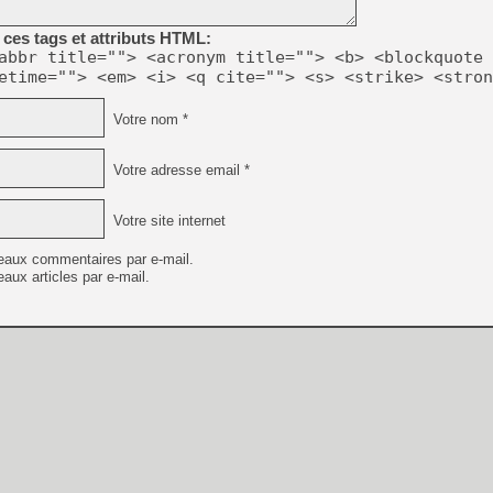
[GK] Ubisoft : fin de parti
[GK] Mémoire cash - Metroid
ces tags et attributs HTML:
[GK] Dan Houser (GTA) défe
abbr title=""> <acronym title=""> <b> <blockquote 
[GK] Comment EA Sports FC
etime=""> <em> <i> <q cite=""> <s> <strike> <stron
[GK] Crimson Moon : un Dark
[GK] Isle of Reveries : le j
[GK] Moonlighter 2 : The En
Votre nom *
[GK] Capcom relance Monste
Votre adresse email *
[Mo5] Deux inédits du Virtu
Votre site internet
[GK] Le beat'em up The Walk
[GK] Endless Legend 2 : enf
eaux commentaires par e-mail.
aux articles par e-mail.
[LS] [PS5] Premiers signes 