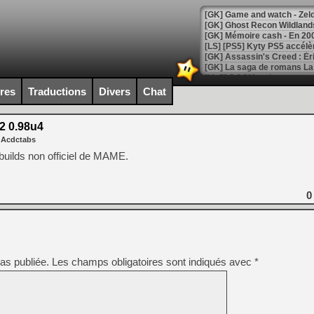
[Mo5] DOOM arrive en cart
[GK] Bethesda fête les 30 
[GK] Roblox : l'action en B
ires
Traductions
Divers
Chat
[GK] Agenda - GeForce NOW
 0.98u4
 Acdctabs
[GK] Devolver Digital en a 
 builds non officiel de MAME.
[LS] [PS5] ps5-y2jb-autolo
[GK] Pourquoi Marvel Tokon 
[GK] Test : Restory : Chill
0
[GK] GTA 6 : Rockstar Games
[GK] Hot Wheels Infinite Rus
[GK] Mémoire cash - Secret 
[GK] Résultats Nintendo : 
[GK] Déjà des dégraissage
as publiée.
Les champs obligatoires sont indiqués avec
*
[Mo5] Brickboy cherche à r
[GK] Minecraft et ses « Gra
[GK] Beast of Reincarnation