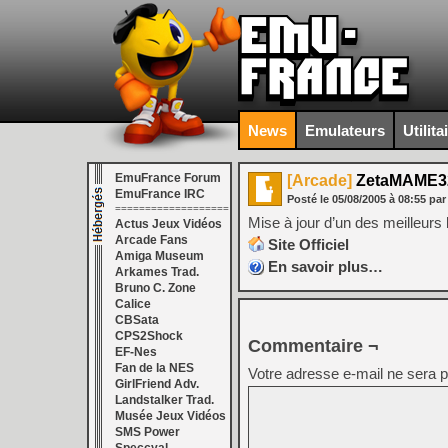
News
Emulateurs
Utilita
EmuFrance Forum
[Arcade]
ZetaMAME32
EmuFrance IRC
Posté le
05/08/2005
à
08:55
par
===================
Mise à jour d’un des meilleurs
Actus Jeux Vidéos
Arcade Fans
Site Officiel
Amiga Museum
En savoir plus…
Arkames Trad.
Bruno C. Zone
Calice
CBSata
CPS2Shock
Commentaire ¬
EF-Nes
Fan de la NES
Votre adresse e-mail ne sera p
GirlFriend Adv.
Landstalker Trad.
Musée Jeux Vidéos
SMS Power