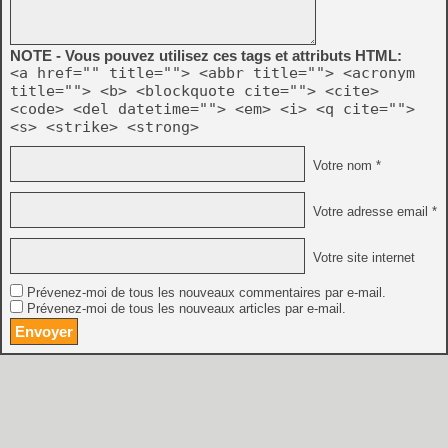
NOTE - Vous pouvez utilisez ces tags et attributs HTML:
<a href="" title=""> <abbr title=""> <acronym
title=""> <b> <blockquote cite=""> <cite>
<code> <del datetime=""> <em> <i> <q cite="">
<s> <strike> <strong>
Votre nom *
Votre adresse email *
Votre site internet
Prévenez-moi de tous les nouveaux commentaires par e-mail.
Prévenez-moi de tous les nouveaux articles par e-mail.