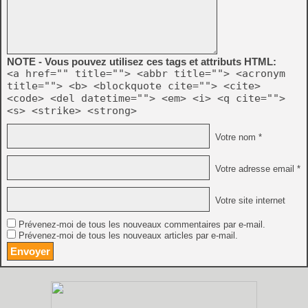
NOTE - Vous pouvez utilisez ces tags et attributs HTML:
<a href="" title=""> <abbr title=""> <acronym
title=""> <b> <blockquote cite=""> <cite>
<code> <del datetime=""> <em> <i> <q cite="">
<s> <strike> <strong>
Votre nom *
Votre adresse email *
Votre site internet
Prévenez-moi de tous les nouveaux commentaires par e-mail.
Prévenez-moi de tous les nouveaux articles par e-mail.