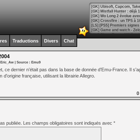
[GK] Mistfall Hunter : déjà 
[GK] Wo Long 2 évolue avec
[GK] Crossfire : un TPS à 100
[LS] [PS5] Premiers signes 
ires
Traductions
Divers
Chat
2004
[Mo5] DOOM arrive en cart
 Eric_Aw
| Source :
Emu9
[GK] Bethesda fête les 30 
[GK] Roblox : l'action en B
, ce dernier n’était pas dans la base de donnée d’Emu-France. Il s’ag
’origine française, utilisant la librairie Allegro.
[GK] Agenda - GeForce NOW
[GK] Devolver Digital en a 
0
[LS] [PS5] ps5-y2jb-autolo
[GK] Pourquoi Marvel Tokon 
[GK] Test : Restory : Chill
[GK] GTA 6 : Rockstar Games
as publiée.
Les champs obligatoires sont indiqués avec
*
[GK] Hot Wheels Infinite Rus
[GK] Mémoire cash - Secret 
[GK] Résultats Nintendo : 