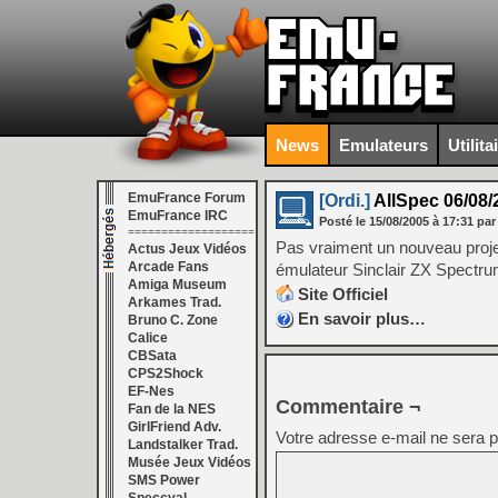
News
Emulateurs
Utilita
EmuFrance Forum
[Ordi.]
AllSpec 06/08/
EmuFrance IRC
Posté le
15/08/2005
à
17:31
par
===================
Pas vraiment un nouveau projet
Actus Jeux Vidéos
Arcade Fans
émulateur Sinclair ZX Spectrum d
Amiga Museum
Site Officiel
Arkames Trad.
En savoir plus…
Bruno C. Zone
Calice
CBSata
CPS2Shock
EF-Nes
Commentaire ¬
Fan de la NES
GirlFriend Adv.
Votre adresse e-mail ne sera p
Landstalker Trad.
Musée Jeux Vidéos
SMS Power