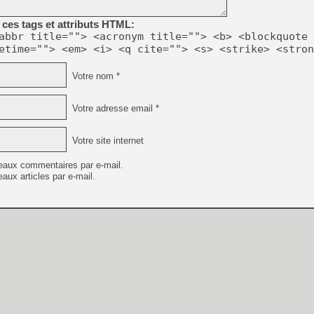
[GK] No More Room in Hell 2
ces tags et attributs HTML:
[GK] Un chatbot Atelier Ryz
abbr title=""> <acronym title=""> <b> <blockquote 
etime=""> <em> <i> <q cite=""> <s> <strike> <stron
[GK] Mémoire cash - Splatte
[GK] Nvidia : le prix des 
[GK] Suikoden Star Leap : 
Votre nom *
[Mo5] La mini borne d’arc
[GK] Atari renoue avec les 
Votre adresse email *
[GK] Le studio de FIFA Worl
[GK] La PlayStation 1 en L
Votre site internet
[GK] Dawn of War 4 : les Né
[GK] CloverPit : l'héritier
[GK] Stellar Blade : Blood R
eaux commentaires par e-mail.
aux articles par e-mail.
[GK] Palworld Online est a
[GK] Wuchang 2 : le souls-l
[GK] Minecraft et ses « Gra