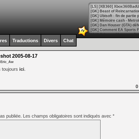
[GK] Beast of Reincarnation
[GK] Ubisoft : fin de parti
[GK] Mémoire cash - Metroid
[GK] Dan Houser (GTA) défe
[GK] Comment EA Sports FC
[GK] Crimson Moon : un Dark
[GK] Isle of Reveries : le j
ires
Traductions
Divers
Chat
[GK] Moonlighter 2 : The En
[GK] Capcom relance Monste
shot 2005-08-17
 Eric_Aw
 toujours
ici
.
[Mo5] Deux inédits du Virtu
[GK] Le beat'em up The Walk
[GK] Endless Legend 2 : enf
0
[LS] [PS5] Le WebKit Userl
as publiée.
Les champs obligatoires sont indiqués avec
*
[GK] Oubliez Crazy Taxi, S
[LS] [Switch] NSZ 5.0.0 es