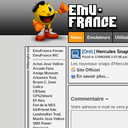
News
Emulateurs
Utilita
EmuFrance Forum
[Ordi.]
Hercules Snap
EmuFrance IRC
Posté le
17/08/2005
à
07:06
par
===================
Les nouveaux snaps d’Herculs
Actus Jeux Vidéos
Arcade Fans
Site Officiel
Amiga Museum
En savoir plus…
Arkames Trad.
Bruno C. Zone
Calice
CBSata
CPS2Shock
Commentaire ¬
EF-Nes
Fan de la NES
Votre adresse e-mail ne sera p
GirlFriend Adv.
Landstalker Trad.
Musée Jeux Vidéos
SMS Power