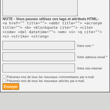
NOTE - Vous pouvez utilisez ces tags et attributs HTML:
<a href="" title=""> <abbr title=""> <acronym
title=""> <b> <blockquote cite=""> <cite>
<code> <del datetime=""> <em> <i> <q cite="">
<s> <strike> <strong>
Votre nom *
Votre adresse email *
Votre site internet
Prévenez-moi de tous les nouveaux commentaires par e-mail.
Prévenez-moi de tous les nouveaux articles par e-mail.