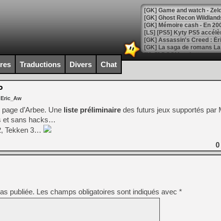
[Mo5] DOOM arrive en cart
[GK] Bethesda fête les 30 
ires
Traductions
Divers
Chat
[GK] Roblox : l'action en B
P
[GK] Agenda - GeForce NOW
 Eric_Aw
[GK] Devolver Digital en a 
P page d’Arbee. Une
liste préliminaire
des futurs jeux supportés par 
ous et sans hacks…
[LS] [PS5] ps5-y2jb-autolo
2, Tekken 3…
[GK] Pourquoi Marvel Tokon 
[GK] Test : Restory : Chill
0
[GK] GTA 6 : Rockstar Games
[GK] Hot Wheels Infinite Rus
[GK] Mémoire cash - Secret 
[GK] Résultats Nintendo : 
[GK] Déjà des dégraissage
as publiée.
Les champs obligatoires sont indiqués avec
*
[Mo5] Brickboy cherche à r
[GK] Minecraft et ses « Gra