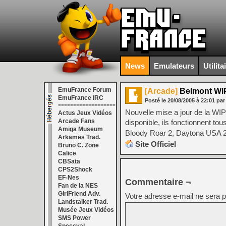
News
Emulateurs
Utilita
EmuFrance Forum
[Arcade]
Belmont WI
EmuFrance IRC
Posté le
20/08/2005
à
22:01
par
===================
Nouvelle mise a jour de la WI
Actus Jeux Vidéos
Arcade Fans
disponible, ils fonctionnent t
Amiga Museum
Bloody Roar 2, Daytona USA 
Arkames Trad.
Site Officiel
Bruno C. Zone
Calice
CBSata
CPS2Shock
EF-Nes
Commentaire ¬
Fan de la NES
GirlFriend Adv.
Votre adresse e-mail ne sera p
Landstalker Trad.
Musée Jeux Vidéos
SMS Power