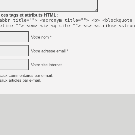
[GK] Beast of Reincarnation
[GK] Ubisoft : fin de parti
[GK] Mémoire cash - Metroid
ces tags et attributs HTML:
[GK] Dan Houser (GTA) défe
abbr title=""> <acronym title=""> <b> <blockquote 
[GK] Comment EA Sports FC
etime=""> <em> <i> <q cite=""> <s> <strike> <stron
[GK] Crimson Moon : un Dark
[GK] Isle of Reveries : le j
[GK] Moonlighter 2 : The En
Votre nom *
[GK] Capcom relance Monste
Votre adresse email *
[Mo5] Deux inédits du Virtu
Votre site internet
[GK] Le beat'em up The Walk
[GK] Endless Legend 2 : enf
eaux commentaires par e-mail.
aux articles par e-mail.
[LS] [PS5] Premiers signes 