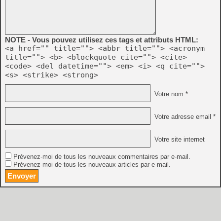
NOTE - Vous pouvez utilisez ces tags et attributs HTML:
<a href="" title=""> <abbr title=""> <acronym
title=""> <b> <blockquote cite=""> <cite>
<code> <del datetime=""> <em> <i> <q cite="">
<s> <strike> <strong>
Votre nom *
Votre adresse email *
Votre site internet
Prévenez-moi de tous les nouveaux commentaires par e-mail.
Prévenez-moi de tous les nouveaux articles par e-mail.