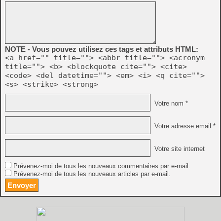
NOTE - Vous pouvez utilisez ces tags et attributs HTML:
<a href="" title=""> <abbr title=""> <acronym
title=""> <b> <blockquote cite=""> <cite>
<code> <del datetime=""> <em> <i> <q cite="">
<s> <strike> <strong>
Votre nom *
Votre adresse email *
Votre site internet
Prévenez-moi de tous les nouveaux commentaires par e-mail.
Prévenez-moi de tous les nouveaux articles par e-mail.