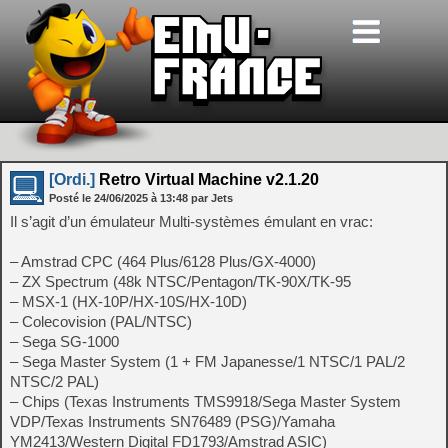
[Ordi.]
Retro Virtual Machine v2.1.20
Posté le
24/06/2025
à
13:48
par Jets
Il s’agit d’un émulateur Multi-systèmes émulant en vrac:
– Amstrad CPC (464 Plus/6128 Plus/GX-4000)
– ZX Spectrum (48k NTSC/Pentagon/TK-90X/TK-95
– MSX-1 (HX-10P/HX-10S/HX-10D)
– Colecovision (PAL/NTSC)
– Sega SG-1000
– Sega Master System (1 + FM Japanesse/1 NTSC/1 PAL/2
NTSC/2 PAL)
– Chips (Texas Instruments TMS9918/Sega Master System
VDP/Texas Instruments SN76489 (PSG)/Yamaha
YM2413/Western Digital FD1793/Amstrad ASIC)