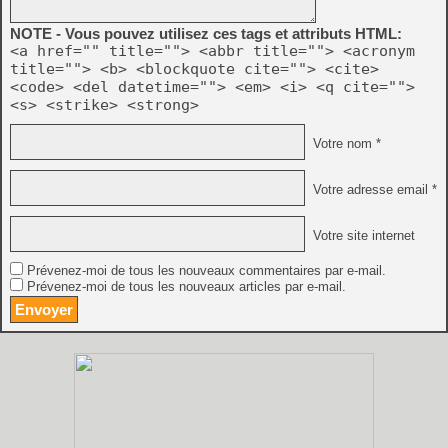
NOTE - Vous pouvez utilisez ces tags et attributs HTML:
<a href="" title=""> <abbr title=""> <acronym
title=""> <b> <blockquote cite=""> <cite>
<code> <del datetime=""> <em> <i> <q cite="">
<s> <strike> <strong>
Votre nom *
Votre adresse email *
Votre site internet
Prévenez-moi de tous les nouveaux commentaires par e-mail.
Prévenez-moi de tous les nouveaux articles par e-mail.