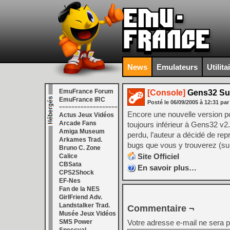
News
Emulateurs
Utilita
EmuFrance Forum
[Console]
Gens32 Sur
EmuFrance IRC
Posté le
06/09/2005
à
12:31
par
===================
Encore une nouvelle version po
Actus Jeux Vidéos
Arcade Fans
toujours inférieur à Gens32 v2.
Amiga Museum
perdu, l’auteur a décidé de rep
Arkames Trad.
bugs que vous y trouverez (su
Bruno C. Zone
Site Officiel
Calice
CBSata
En savoir plus…
CPS2Shock
EF-Nes
Fan de la NES
GirlFriend Adv.
Landstalker Trad.
Commentaire ¬
Musée Jeux Vidéos
SMS Power
Votre adresse e-mail ne sera p