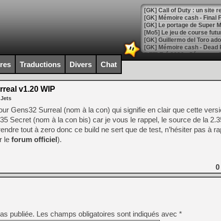
[GK] Le portage de Super M
[Mo5] Le jeu de course fut
[GK] Guillermo del Toro ado
[LTF] Eté 2026 - Séquence 
ires
Traductions
Divers
Chat
[GK] Mistfall Hunter : déjà 
[GK] Wo Long 2 évolue avec
[GK] Crossfire : un TPS à 100
real v1.20 WIP
[LS] [PS5] Premiers signes 
 Jets
ur Gens32 Surreal (nom à la con) qui signifie en clair que cette versi
35 Secret (nom à la con bis) car je vous le rappel, le source de la 2.
rendre tout à zero donc ce build ne sert que de test, n’hésiter pas à ra
r le
forum officiel
).
[Mo5] DOOM arrive en cart
[GK] Bethesda fête les 30 
[GK] Roblox : l'action en B
0
[GK] Agenda - GeForce NOW
[GK] Devolver Digital en a 
[LS] [PS5] ps5-y2jb-autolo
as publiée.
Les champs obligatoires sont indiqués avec
*