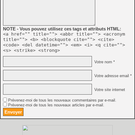
NOTE - Vous pouvez utilisez ces tags et attributs HTML:
<a href="" title=""> <abbr title=""> <acronym
title=""> <b> <blockquote cite=""> <cite>
<code> <del datetime=""> <em> <i> <q cite="">
<s> <strike> <strong>
Votre nom *
Votre adresse email *
Votre site internet
Prévenez-moi de tous les nouveaux commentaires par e-mail.
Prévenez-moi de tous les nouveaux articles par e-mail.