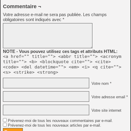
Commentaire ¬
Votre adresse e-mail ne sera pas publiée.
Les champs
obligatoires sont indiqués avec
*
NOTE - Vous pouvez utilisez ces tags et attributs HTML:
<a href="" title=""> <abbr title=""> <acronym
title=""> <b> <blockquote cite=""> <cite>
<code> <del datetime=""> <em> <i> <q cite="">
<s> <strike> <strong>
Votre nom *
Votre adresse email *
Votre site internet
Prévenez-moi de tous les nouveaux commentaires par e-mail.
Prévenez-moi de tous les nouveaux articles par e-mail.