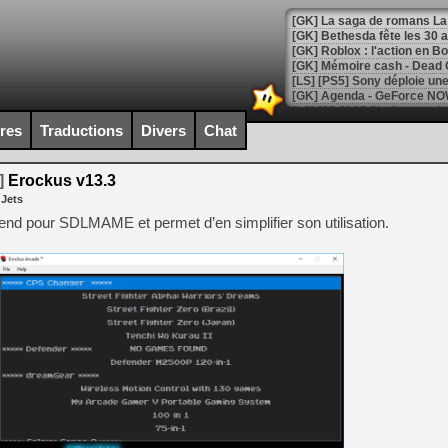
[GK] Bethesda fête les 30 
[GK] Roblox : l'action en B
[GK] Agenda - GeForce NOW
[GK] Devolver Digital en a 
ires
Traductions
Divers
Chat
[LS] [PS5] ps5-y2jb-autolo
]
Erockus v13.3
[GK] Pourquoi Marvel Tokon 
 Jets
[GK] Test : Restory : Chill
[GK] GTA 6 : Rockstar Games
d pour SDLMAME et permet d’en simplifier son utilisation.
[GK] Hot Wheels Infinite Rus
[GK] Mémoire cash - Secret 
[GK] Résultats Nintendo : 
[GK] Déjà des dégraissage
[GK] Minecraft et ses « Gra
[GK] Beast of Reincarnation
[GK] Ubisoft : fin de parti
[GK] Mémoire cash - Metroid
[GK] Dan Houser (GTA) défe
[GK] Comment EA Sports FC
[GK] Crimson Moon : un Dark
[GK] Isle of Reveries : le j