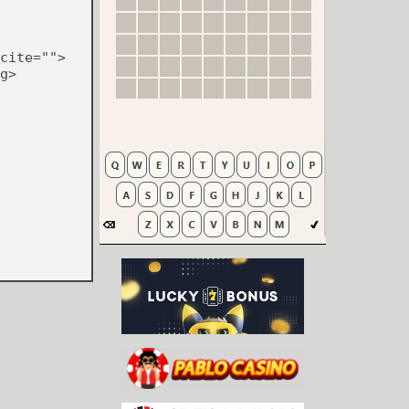
cite="">
g>