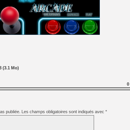
[GK] Moonlighter 2 : The En
[GK] Capcom relance Monste
[GK] Le beat'em up The Walk
[GK] Endless Legend 2 : enf
[LS] [PS5] Le WebKit Userl
3 (3.1 Mo)
[GK] Oubliez Crazy Taxi, S
[LS] [Switch] NSZ 5.0.0 es
0
as publiée.
Les champs obligatoires sont indiqués avec
*