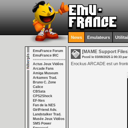
News
Emulateurs
Utilita
EmuFrance Forum
[MAME Support Files
EmuFrance IRC
Posté le
03/08/2025
à
00:33
par
===================
Erockus ARCADE est un fronten
Actus Jeux Vidéos
Arcade Fans
Amiga Museum
Arkames Trad.
Bruno C. Zone
Calice
CBSata
CPS2Shock
EF-Nes
Fan de la NES
GirlFriend Adv.
Landstalker Trad.
Musée Jeux Vidéos
SMS Power