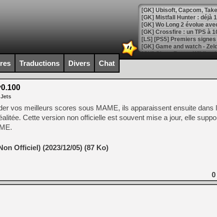
[GK] Mistfall Hunter : déjà 
[GK] Wo Long 2 évolue avec
[GK] Crossfire : un TPS à 100
[LS] [PS5] Premiers signes 
ires
Traductions
Divers
Chat
v0.100
[Mo5] DOOM arrive en cart
 Jets
[GK] Bethesda fête les 30 
[GK] Roblox : l'action en B
der vos meilleurs scores sous MAME, ils apparaissent ensuite dans l
itée. Cette version non officielle est souvent mise a jour, elle suppor
AME.
[GK] Agenda - GeForce NOW
[GK] Devolver Digital en a 
on Officiel) (2023/12/05) (87 Ko)
[LS] [PS5] ps5-y2jb-autolo
[GK] Pourquoi Marvel Tokon 
0
[GK] Test : Restory : Chill
[GK] GTA 6 : Rockstar Games
[GK] Hot Wheels Infinite Rus
[GK] Mémoire cash - Secret 
[GK] Résultats Nintendo : 