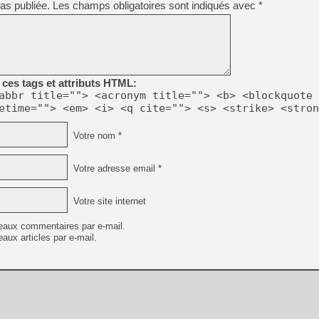
as publiée.
Les champs obligatoires sont indiqués avec
*
[GK] Déjà des dégraissage
[Mo5] Brickboy cherche à r
[GK] Minecraft et ses « Gra
[GK] Beast of Reincarnation
[GK] Ubisoft : fin de parti
[GK] Mémoire cash - Metroid
ces tags et attributs HTML:
[GK] Dan Houser (GTA) défe
abbr title=""> <acronym title=""> <b> <blockquote 
[GK] Comment EA Sports FC
etime=""> <em> <i> <q cite=""> <s> <strike> <stron
[GK] Crimson Moon : un Dark
[GK] Isle of Reveries : le j
[GK] Moonlighter 2 : The En
Votre nom *
[GK] Capcom relance Monste
Votre adresse email *
[GK] Guillermo del Toro ado
Votre site internet
[LTF] Eté 2026 - Séquence 
eaux commentaires par e-mail.
aux articles par e-mail.