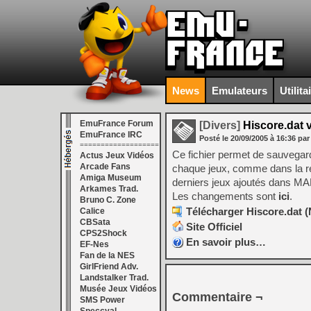
News
Emulateurs
Utilita
EmuFrance Forum
[Divers]
Hiscore.dat 
EmuFrance IRC
Posté le
20/09/2005
à
16:36
par
===================
Ce fichier permet de sauvegar
Actus Jeux Vidéos
Arcade Fans
chaque jeux, comme dans la réal
Amiga Museum
derniers jeux ajoutés dans M
Arkames Trad.
Les changements sont
ici
.
Bruno C. Zone
Télécharger Hiscore.dat (N
Calice
CBSata
Site Officiel
CPS2Shock
En savoir plus…
EF-Nes
Fan de la NES
GirlFriend Adv.
Landstalker Trad.
Musée Jeux Vidéos
Commentaire ¬
SMS Power