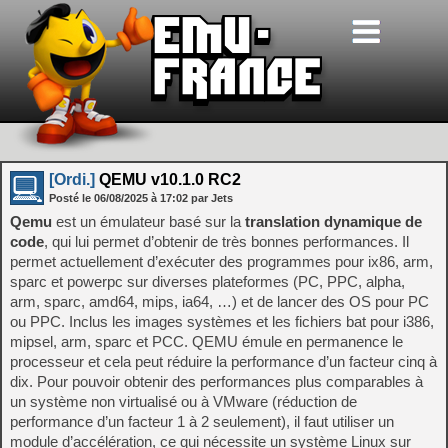
[Ordi.]
QEMU v10.1.0 RC2
Posté le
06/08/2025
à
17:02
par Jets
Qemu
est un émulateur basé sur la
translation dynamique de
code
, qui lui permet d’obtenir de très bonnes performances. Il
permet actuellement d’exécuter des programmes pour ix86, arm,
sparc et powerpc sur diverses plateformes (PC, PPC, alpha,
arm, sparc, amd64, mips, ia64, …) et de lancer des OS pour PC
ou PPC. Inclus les images systèmes et les fichiers bat pour i386,
mipsel, arm, sparc et PCC. QEMU émule en permanence le
processeur et cela peut réduire la performance d’un facteur cinq à
dix. Pour pouvoir obtenir des performances plus comparables à
un système non virtualisé ou à VMware (réduction de
performance d’un facteur 1 à 2 seulement), il faut utiliser un
module d’accélération, ce qui nécessite un système Linux sur