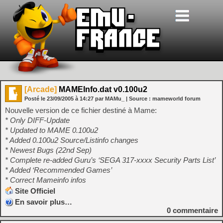
[Arcade]
MAMEInfo.dat v0.100u2
Posté le
23/09/2005
à
14:27
par MAMu_
| Source :
mameworld forum
Nouvelle version de ce fichier destiné à Mame:
* Only DIFF-Update
* Updated to MAME 0.100u2
* Added 0.100u2 Source/Listinfo changes
* Newest Bugs (22nd Sep)
* Complete re-added Guru’s ‘SEGA 317-xxxx Security Parts List’
* Added ‘Recommended Games’
* Correct Mameinfo infos
Site Officiel
En savoir plus…
0
commentaire