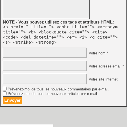
NOTE - Vous pouvez utilisez ces tags et attributs HTML:
<a href="" title=""> <abbr title=""> <acronym
title=""> <b> <blockquote cite=""> <cite>
<code> <del datetime=""> <em> <i> <q cite="">
<s> <strike> <strong>
Votre nom *
Votre adresse email *
Votre site internet
Prévenez-moi de tous les nouveaux commentaires par e-mail.
Prévenez-moi de tous les nouveaux articles par e-mail.