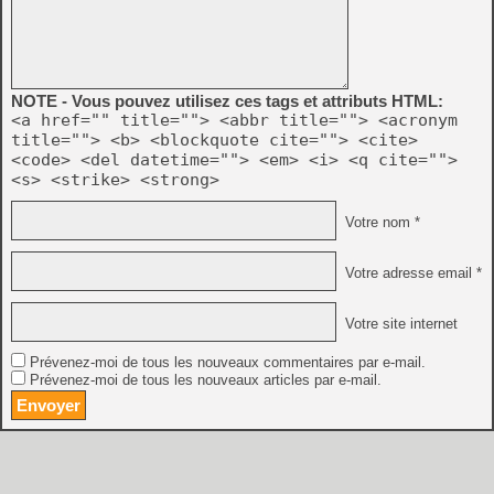
NOTE - Vous pouvez utilisez ces tags et attributs HTML:
<a href="" title=""> <abbr title=""> <acronym
title=""> <b> <blockquote cite=""> <cite>
<code> <del datetime=""> <em> <i> <q cite="">
<s> <strike> <strong>
Votre nom *
Votre adresse email *
Votre site internet
Prévenez-moi de tous les nouveaux commentaires par e-mail.
Prévenez-moi de tous les nouveaux articles par e-mail.