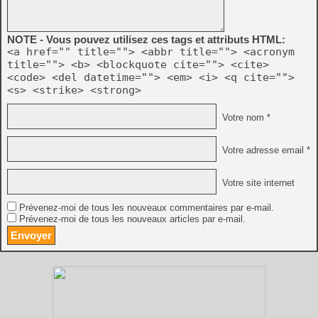
NOTE - Vous pouvez utilisez ces tags et attributs HTML:
<a href="" title=""> <abbr title=""> <acronym
title=""> <b> <blockquote cite=""> <cite>
<code> <del datetime=""> <em> <i> <q cite="">
<s> <strike> <strong>
Votre nom *
Votre adresse email *
Votre site internet
Prévenez-moi de tous les nouveaux commentaires par e-mail.
Prévenez-moi de tous les nouveaux articles par e-mail.