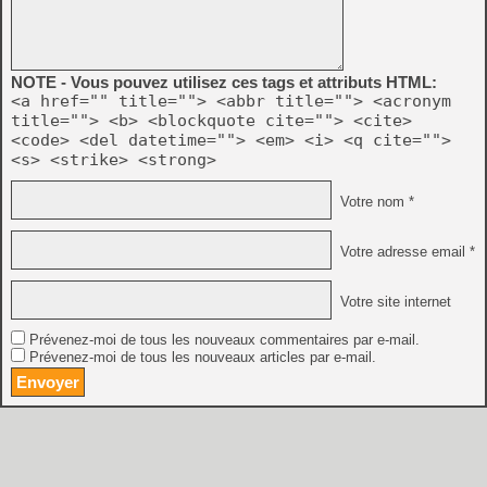
NOTE - Vous pouvez utilisez ces tags et attributs HTML:
<a href="" title=""> <abbr title=""> <acronym
title=""> <b> <blockquote cite=""> <cite>
<code> <del datetime=""> <em> <i> <q cite="">
<s> <strike> <strong>
Votre nom *
Votre adresse email *
Votre site internet
Prévenez-moi de tous les nouveaux commentaires par e-mail.
Prévenez-moi de tous les nouveaux articles par e-mail.