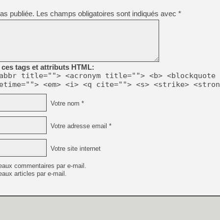
[LS] [PS5] Le WebKit Userl
as publiée.
Les champs obligatoires sont indiqués avec
*
[GK] Oubliez Crazy Taxi, S
[LS] [Switch] NSZ 5.0.0 es
ces tags et attributs HTML:
[GK] No More Room in Hell 2
abbr title=""> <acronym title=""> <b> <blockquote 
[GK] Un chatbot Atelier Ryz
etime=""> <em> <i> <q cite=""> <s> <strike> <stron
[GK] Mémoire cash - Splatte
[GK] Nvidia : le prix des 
Votre nom *
[GK] Suikoden Star Leap : 
[Mo5] La mini borne d’arc
Votre adresse email *
[GK] Atari renoue avec les 
[GK] Le studio de FIFA Worl
[GK] La PlayStation 1 en L
Votre site internet
[GK] GTA 6 : Rockstar Games
eaux commentaires par e-mail.
aux articles par e-mail.