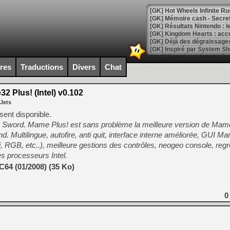
[GK] Hot Wheels Infinite Rus
[GK] Mémoire cash - Secret 
[GK] Résultats Nintendo : 
[GK] Déjà des dégraissage
[Mo5] Brickboy cherche à r
[GK] Minecraft et ses « Gra
ires
Traductions
Divers
Chat
[GK] Beast of Reincarnation
[GK] Ubisoft : fin de parti
 Plus! (Intel) v0.102
[GK] Mémoire cash - Metroid
 Jets
[GK] Dan Houser (GTA) défe
[GK] Comment EA Sports FC
ésent disponible.
[GK] Crimson Moon : un Dark
Sword. Mame Plus! est sans problème la meilleure version de Mam
[GK] Isle of Reveries : le j
. Multilingue, autofire, anti quit, interface interne améliorée, GUI 
[GK] Moonlighter 2 : The En
[GK] Capcom relance Monste
i, RGB, etc..), meilleure gestions des contrôles, neogeo console, regr
s processeurs Intel.
64 (01/2008) (35 Ko)
[Mo5] Deux inédits du Virtu
[GK] Le beat'em up The Walk
0
[GK] Endless Legend 2 : enf