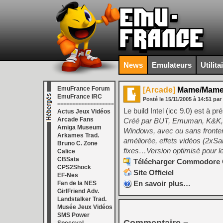
News
Emulateurs
Utilita
EmuFrance Forum
[Arcade]
Mame/Mame32
EmuFrance IRC
Posté le
15/11/2005
à
14:51
par
===================
Le build Intel (icc 9.0) est à pr
Actus Jeux Vidéos
Arcade Fans
Créé par BUT, Emuman, K&K, 
Amiga Museum
Windows, avec ou sans frontend
Arkames Trad.
améliorée, effets vidéos (2xSa
Bruno C. Zone
fixes…Version optimisé pour le
Calice
CBSata
Télécharger Commodore C
CPS2Shock
Site Officiel
EF-Nes
En savoir plus…
Fan de la NES
GirlFriend Adv.
Landstalker Trad.
Musée Jeux Vidéos
SMS Power