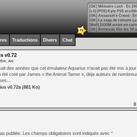
[Mo5] DOOM arrive en cart
[GK] Bethesda fête les 30 
[GK] Roblox : l'action en B
ires
Traductions
Divers
Chat
[GK] Agenda - GeForce NOW
us v0.72
[GK] Devolver Digital en a 
 Eric_Aw
[LS] [PS5] ps5-y2jb-autolo
sait des années que cet émulateur Aquarius n’avait pas été mis à jour 
s a été créé par James « the Animal Tamer », déja auteurs de nombreus
[GK] Pourquoi Marvel Tokon 
uses…
[GK] Test : Restory : Chill
[GK] GTA 6 : Rockstar Games
ius v0.72a (881 Ko)
[GK] Hot Wheels Infinite Rus
[GK] Mémoire cash - Secret 
[GK] Résultats Nintendo : 
0
[GK] Déjà des dégraissage
[Mo5] Brickboy cherche à r
[GK] Minecraft et ses « Gra
[GK] Beast of Reincarnation
as publiée.
Les champs obligatoires sont indiqués avec
*
[GK] Ubisoft : fin de parti