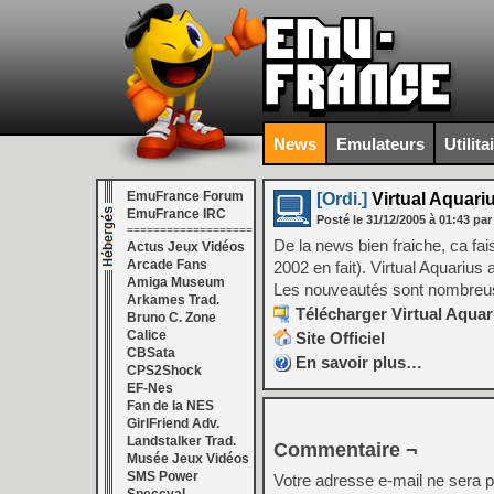
News
Emulateurs
Utilita
EmuFrance Forum
[Ordi.]
Virtual Aquari
EmuFrance IRC
Posté le
31/12/2005
à
01:43
par
===================
De la news bien fraiche, ca fai
Actus Jeux Vidéos
Arcade Fans
2002 en fait). Virtual Aquariu
Amiga Museum
Les nouveautés sont nombre
Arkames Trad.
Télécharger Virtual Aquar
Bruno C. Zone
Calice
Site Officiel
CBSata
En savoir plus…
CPS2Shock
EF-Nes
Fan de la NES
GirlFriend Adv.
Landstalker Trad.
Commentaire ¬
Musée Jeux Vidéos
SMS Power
Votre adresse e-mail ne sera p