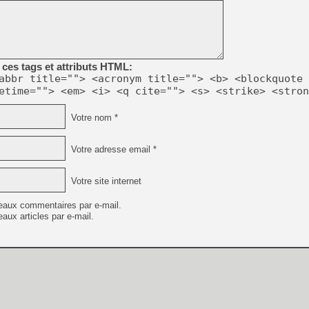
[GK] Mémoire cash - Metroid
[GK] Dan Houser (GTA) défe
[GK] Comment EA Sports FC
[GK] Crimson Moon : un Dark
[GK] Isle of Reveries : le j
[GK] Moonlighter 2 : The En
ces tags et attributs HTML:
[GK] Capcom relance Monste
abbr title=""> <acronym title=""> <b> <blockquote 
etime=""> <em> <i> <q cite=""> <s> <strike> <stron
Votre nom *
[Mo5] Deux inédits du Virtu
[GK] Le beat'em up The Walk
Votre adresse email *
[GK] Endless Legend 2 : enf
Votre site internet
[LS] [PS5] Premiers signes 
eaux commentaires par e-mail.
aux articles par e-mail.