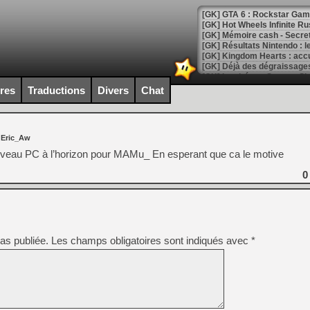
[GK] GTA 6 : Rockstar Games
[GK] Hot Wheels Infinite Rus
[GK] Mémoire cash - Secret 
[GK] Résultats Nintendo : 
[GK] Déjà des dégraissage
[Mo5] Brickboy cherche à r
ires
Traductions
Divers
Chat
[GK] Minecraft et ses « Gra
[GK] Beast of Reincarnation
[GK] Ubisoft : fin de parti
 Eric_Aw
[GK] Mémoire cash - Metroid
[GK] Dan Houser (GTA) défe
uveau PC à l’horizon pour MAMu_ En esperant que ca le motive
[GK] Comment EA Sports FC
[GK] Crimson Moon : un Dark
0
[GK] Isle of Reveries : le j
[GK] Moonlighter 2 : The En
[GK] Capcom relance Monste
as publiée.
Les champs obligatoires sont indiqués avec
*
[Mo5] Deux inédits du Virtu
[GK] Le beat'em up The Walk
[GK] Endless Legend 2 : enf