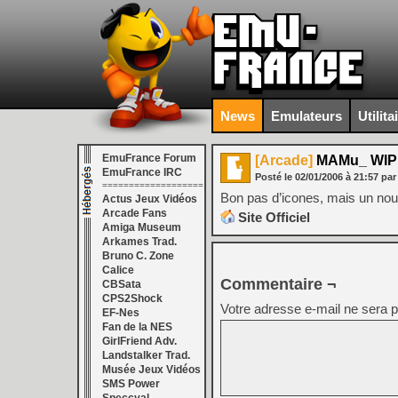
News
Emulateurs
Utilita
EmuFrance Forum
[Arcade]
MAMu_ WIP
EmuFrance IRC
Posté le
02/01/2006
à
21:57
par
===================
Bon pas d’icones, mais un no
Actus Jeux Vidéos
Arcade Fans
Site Officiel
Amiga Museum
Arkames Trad.
Bruno C. Zone
Calice
Commentaire ¬
CBSata
CPS2Shock
Votre adresse e-mail ne sera p
EF-Nes
Fan de la NES
GirlFriend Adv.
Landstalker Trad.
Musée Jeux Vidéos
SMS Power