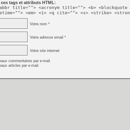
ces tags et attributs HTML:
[LS] [PS5] Le WebKit Userl
abbr title=""> <acronym title=""> <b> <blockquote 
etime=""> <em> <i> <q cite=""> <s> <strike> <stron
Votre nom *
[GK] Oubliez Crazy Taxi, S
[LS] [Switch] NSZ 5.0.0 es
Votre adresse email *
[GK] No More Room in Hell 2
[GK] Un chatbot Atelier Ryz
Votre site internet
[GK] Mémoire cash - Splatte
eaux commentaires par e-mail.
[GK] Nvidia : le prix des 
aux articles par e-mail.
[GK] Suikoden Star Leap : 
[Mo5] La mini borne d’arc
[GK] Pourquoi Marvel Tokon 
[GK] Test : Restory : Chill