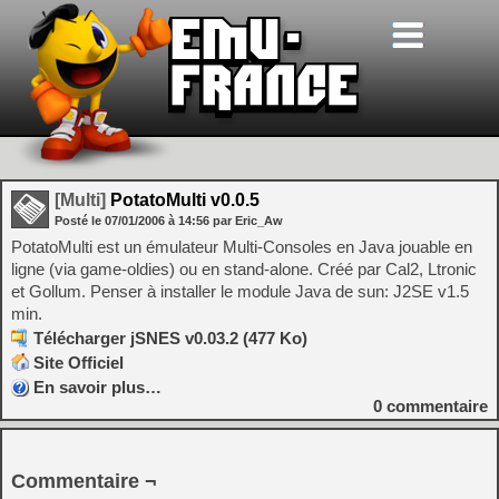
[Multi]
PotatoMulti v0.0.5
Posté le
07/01/2006
à
14:56
par Eric_Aw
PotatoMulti est un émulateur Multi-Consoles en Java jouable en
ligne (via game-oldies) ou en stand-alone. Créé par Cal2, Ltronic
et Gollum. Penser à installer le module Java de sun: J2SE v1.5
min.
Télécharger jSNES v0.03.2 (477 Ko)
Site Officiel
En savoir plus…
0
commentaire
Commentaire ¬